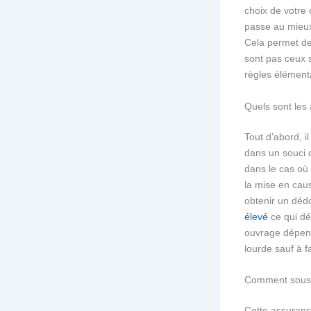
choix de votre 
passe au mieux.
Cela permet de
sont pas ceux s
règles élémen
Quels sont le
Tout d’abord, i
dans un souci d
dans le cas où 
la mise en caus
obtenir un dé
élevé
ce qui d
ouvrage dépe
lourde sauf à f
Comment sousc
Cette assurance