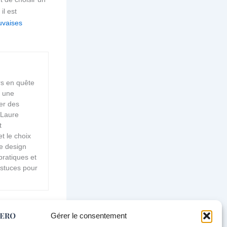
il est
uvaises
rs en quête
c une
éer des
 Laure
t
t le choix
de design
pratiques et
astuces pour
Gérer le consentement