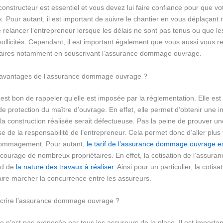
constructeur est essentiel et vous devez lui faire confiance pour que vo
 Pour autant, il est important de suivre le chantier en vous déplaçant 
 relancer l’entrepreneur lorsque les délais ne sont pas tenus ou que l
ollicités. Cependant, il est important également que vous aussi vous re
taires notamment en souscrivant l’assurance dommage ouvrage.
s avantages de l’assurance dommage ouvrage ?
l est bon de rappeler qu’elle est imposée par la réglementation. Elle est 
e protection du maître d’ouvrage. En effet, elle permet d’obtenir une 
la construction réalisée serait défectueuse. Pas la peine de prouver u
e de la responsabilité de l’entrepreneur. Cela permet donc d’aller plus 
dommagement. Pour autant,
le tarif de l’assurance dommage ouvrage e
écourage de nombreux propriétaires. En effet, la cotisation de l’assu
nd de
la nature des travaux à réaliser
. Ainsi pour un particulier, la cotisa
aire marcher la concurrence entre les assureurs.
rire l’assurance dommage ouvrage ?
 n’est pas proposée par tous les assureurs de la place. Il est importan