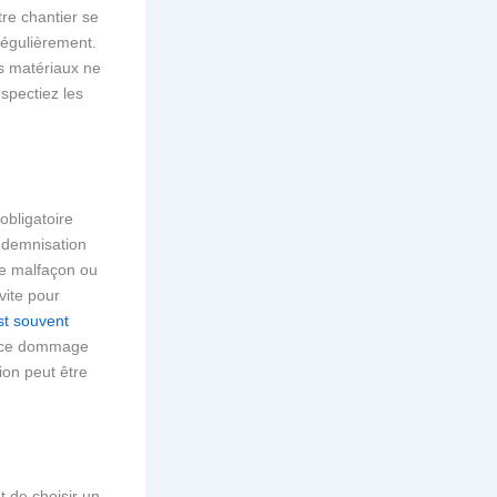
tre chantier se
régulièrement.
es matériaux ne
spectiez les
obligatoire
indemnisation
ne malfaçon ou
vite pour
st souvent
rance dommage
tion peut être
t de choisir un