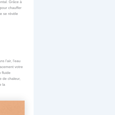
ental. Grâce à
l pour chauffer
e se révèle
s l’air, l’eau
icacement votre
 fluide
e de chaleur,
e la