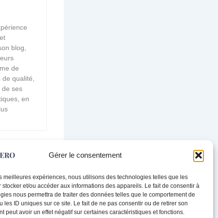
xpérience
et
son blog,
ieurs
âme de
 de qualité,
s de ses
tiques, en
lus
Gérer le consentement
SUIVANT
les meilleures expériences, nous utilisons des technologies telles que les
Moderniser sa salle à manger en merisier : astuces pratiques
 stocker et/ou accéder aux informations des appareils. Le fait de consentir à
gies nous permettra de traiter des données telles que le comportement de
 les ID uniques sur ce site. Le fait de ne pas consentir ou de retirer son
 peut avoir un effet négatif sur certaines caractéristiques et fonctions.