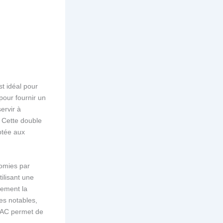
st idéal pour
 pour fournir un
ervir à
. Cette double
ptée aux
nomies par
ilisant une
lement la
es notables,
e PAC permet de