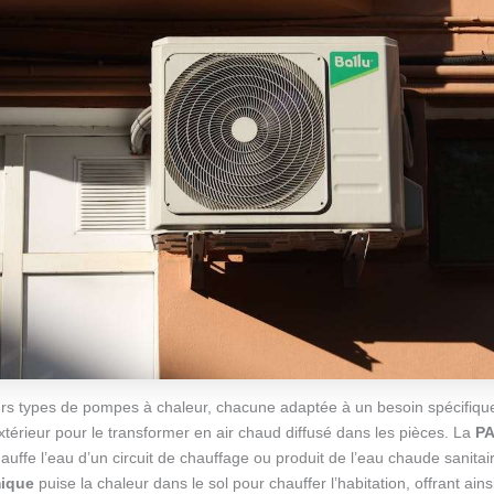
ieurs types de pompes à chaleur, chacune adaptée à un besoin spécifiqu
extérieur pour le transformer en air chaud diffusé dans les pièces. La
PA
hauffe l’eau d’un circuit de chauffage ou produit de l’eau chaude sanitair
ique
puise la chaleur dans le sol pour chauffer l’habitation, offrant ains