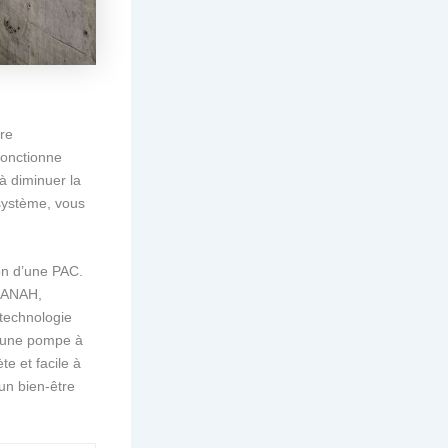
re
fonctionne
à diminuer la
 système, vous
ion d’une PAC.
l’ANAH,
 technologie
, une pompe à
te et facile à
 un bien-être