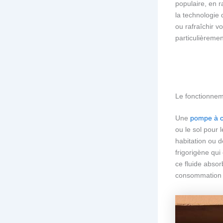
populaire, en r
la technologie q
ou rafraîchir 
particulièreme
Le fonctionnem
Une
pompe à c
ou le sol pour 
habitation ou d
frigorigène qui
ce fluide absor
consommation d