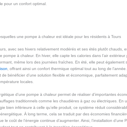
le pour un confort optimal.
esquelles une pompe à chaleur est idéale pour les résidents à Tours
urs, avec ses hivers relativement modérés et ses étés plutôt chauds, e
une pompe à chaleur. En hiver, elle capte les calories dans l’air extérieur
ormant, même lors des journées fraîches. En été, elle peut également s
ison
, offrant ainsi un confort thermique optimal tout au long de l’année
 de bénéficier d’une solution flexible et économique, parfaitement ada
empérature locales.
nergétique d’une pompe à chaleur permet de réaliser d’importantes éco
uffages traditionnels comme les chaudières à gaz ou électriques. En ut
gie bien inférieure à celle qu’elle produit, ce système réduit considérab
nergétique. À long terme, cela se traduit par des économies financièr
ue le coût de l’énergie continue d’augmenter. Ainsi, l’installation d’un