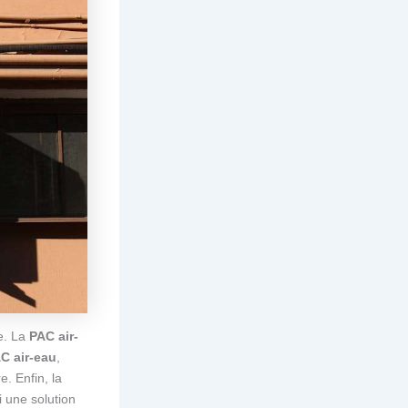
e. La
PAC air-
C air-eau
,
e. Enfin, la
i une solution