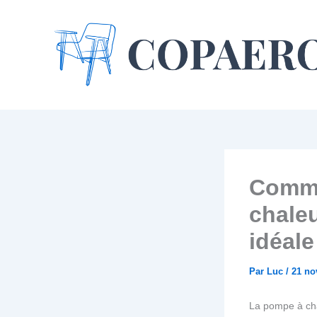
Aller
au
contenu
Comme
chaleu
idéale
Par
Luc
/
21 no
La pompe à cha