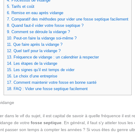
4.
Processus de vidange
5.
Tarifs et coût
6.
Remise en eau après vidange
7.
Comparatif des méthodes pour vider une fosse septique facilement
8.
Quand faut-il vider votre fosse septique ?
9.
Comment se déroule la vidange ?
10.
Peut-on faire la vidange soi-même ?
11.
Que faire après la vidange ?
12.
Quel tarif pour la vidange ?
13.
Fréquence de vidange : un calendrier à respecter
14.
Les étapes de la vidange
15.
Les signes qu’il est temps de vider
16.
Le choix d’une entreprise
17.
Comment maintenir votre fosse en bonne santé
18.
FAQ : Vider une fosse septique facilement
vidange
r dans le vif du sujet, il est capital de savoir à quelle fréquence il e
vidange de votre
fosse septique
. En général, il faut s’y atteler tous le
ent passer son temps à compter les années ? Si vous êtes du genre ult