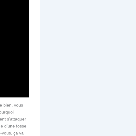
ne bien, vous
ourquoi
ent s’attaquer
ge d’une fosse
-vous, ça va