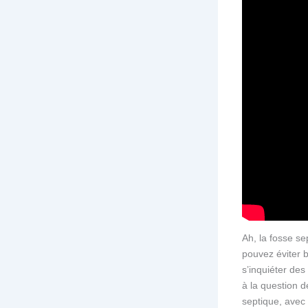
Ah, la fosse se
pouvez éviter 
s’inquiéter de
à la question d
septique, avec