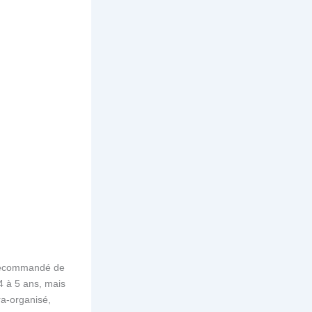
st recommandé de
s 4 à 5 ans, mais
ra-organisé,