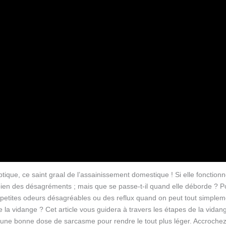
ptique, ce saint graal de l’assainissement domestique ! Si elle fonction
bien des désagréments ; mais que se passe-t-il quand elle déborde ? P
s petites odeurs désagréables ou des reflux quand on peut tout simplem
e la vidange ? Cet article vous guidera à travers les étapes de la vidan
 une bonne dose de sarcasme pour rendre le tout plus léger. Accrochez