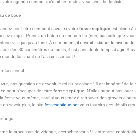
s votre agenda comme si c’était un rendez-vous chez le dentiste.
eau de boue
andez peut-être comment savoir si votre
fosse septique
est pleine à 
 assez simple. Prenez un bâton ou une perche (non, pas celle que vous 
 enfoncez-le jusqu’au fond. À ce moment, il devrait indiquer le niveau de
uteur des 30 centimètres ou moins, il est sans doute temps d’agir. Bra
e monde fascinant de l’assainissement !
professionnel
vre, pas question de devenir le roi du bricolage ! Il est impératif de fa
éée
pour s’occuper de votre
fosse septique
. N’allez surtout pas jouer 
r la fosse vous-même, sauf si vous tenez à retrouver des gravats d’ode
 en savoir plus, le site
fosseseptique.net
vous fournira des détails crous
vidange
erne le processus de vidange, accrochez-vous ! L’entreprise confortab