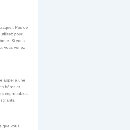
craquer. Pas de
utilisez pour
 boue. Si vous
vo, vous venez
ire appel à une
les héros et
urs improbables
tillants.
le que vous