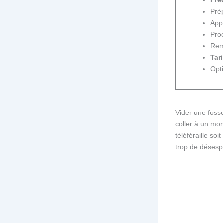
Pré
Appe
Pro
Rem
Tari
Opt
Vider une fosse
coller à un mo
téléféraille s
trop de désespo