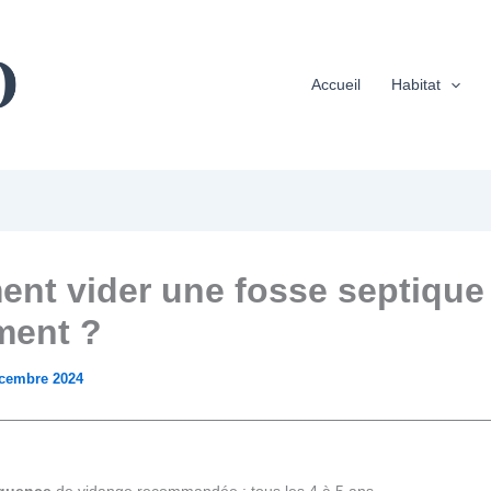
Accueil
Habitat
nt vider une fosse septique
ment ?
cembre 2024
quence
de vidange recommandée : tous les 4 à 5 ans