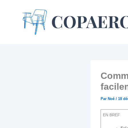
Aller
au
contenu
Comme
facile
Par
Noé
/
18 dé
EN BREF
Fré