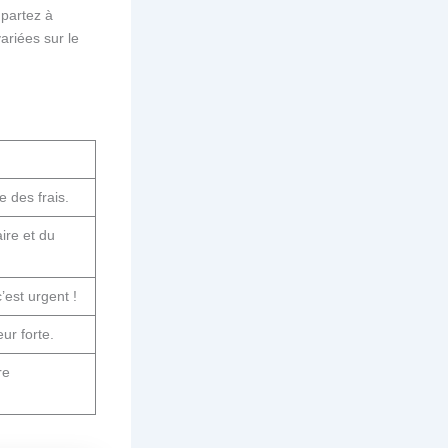
 partez à
ariées sur le
e des frais.
ire et du
’est urgent !
ur forte.
re