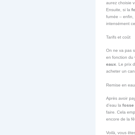
aurez choisie 
Ensuite, si la
f
fumée – enfin,
intensément c
Tarifs et coût
On ne va pas se
en fonction du
eaux
. Le prix 
acheter un can
Remise en eau
Après avoir pay
d’eau la
fosse
faire. Cela emp
encore de la fê
Voilà, vous êt