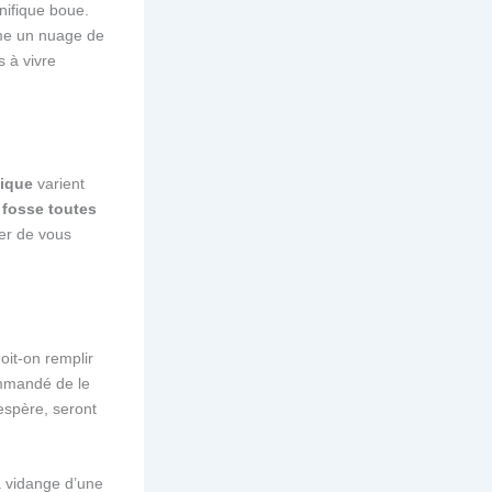
nifique boue.
omme un nuage de
 à vivre
tique
varient
e
fosse toutes
ver de vous
oit-on remplir
ommandé de le
’espère, seront
a vidange d’une