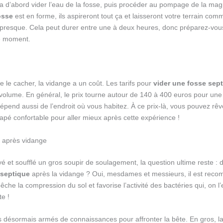
va d’abord vider l’eau de la fosse, puis procéder au pompage de la mag
osse
est en forme, ils aspireront tout ça et laisseront votre terrain c
 presque. Cela peut durer entre une à deux heures, donc préparez-vous
e moment.
 le cacher, la vidange a un coût. Les tarifs pour
vider une fosse sep
 volume. En général, le prix tourne autour de 140 à 400 euros pour un
dépend aussi de l’endroit où vous habitez. À ce prix-là, vous pouvez rê
apé confortable pour aller mieux après cette expérience !
 après vidange
é et soufflé un gros soupir de soulagement, la question ultime reste : d
 septique
après la vidange ? Oui, mesdames et messieurs, il est rec
êche la compression du sol et favorise l’activité des bactéries qui, on l
te !
es désormais armés de connaissances pour affronter la bête. En gros, l