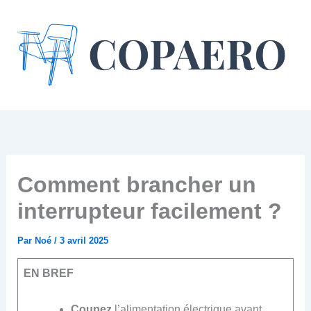
Aller
au
contenu
Comment brancher un
interrupteur facilement ?
Par
Noé
/
3 avril 2025
EN BREF
Coupez
l’alimentation électrique avant